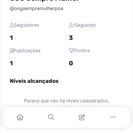
@ongsempremulherpoa
Seguidores
Seguindo
1
3
Publicações
Pontos
1
0
Níveis alcançados
Parece que não há níveis cadastrados,
peça para o administrador da sua
comunidade ativar e comece a se
destacar.