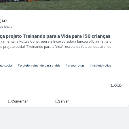
ÇÃO
de leitura
nça projeto Treinando para a Vida para 150 crianças
ramenta, a Rottas Construtora e Incorporadora lançou oficialmente o
do projeto social “Treinando para a Vida”, escola de futebol que atende
eto social
#projeto treinando para a vida
#arena rottas
#instituto rottas
0
0
Comentar
Salvar