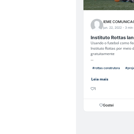
IEME COMUNICA
jun. 22, 2022
- 3 min 
Instituto Rottas la
Usando o futebol como fer
Instituto Rottas por meio 
gratuitamente
...
#rottas construtora
#proj
Leia mais
1
Gostei