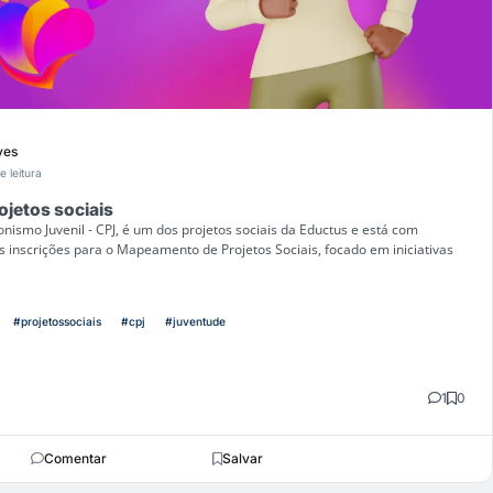
ves
e leitura
jetos sociais
smo Juvenil - CPJ, é um dos projetos sociais da Eductus e está com
s inscrições para o Mapeamento de Projetos Sociais, focado em iniciativas
#projetossociais
#cpj
#juventude
1
0
Comentar
Salvar