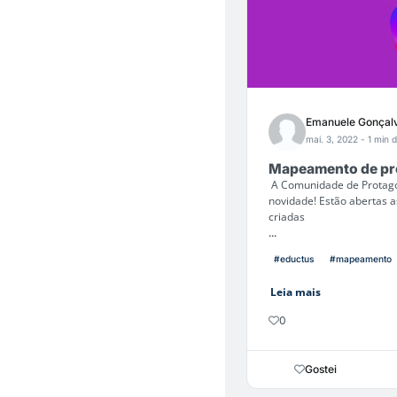
Emanuele Gonçal
mai. 3, 2022
- 1 min d
Mapeamento de pro
A Comunidade de Protagoni
novidade! Estão abertas a
criadas
...
#eductus
#mapeamento
Leia mais
0
Gostei