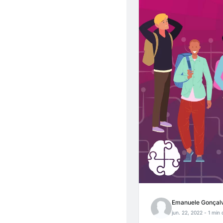
Emanuele Gonçal
jun. 22, 2022
- 1 min 