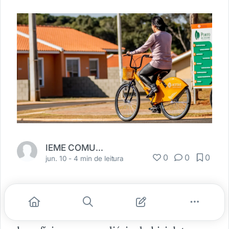
IEME COMUNICAÇÃO
0
0
0
jun. 10 -
4 min de leitura
Qualidade de vida, saúde e disposição.
Este são apenas alguns dos inúmeros